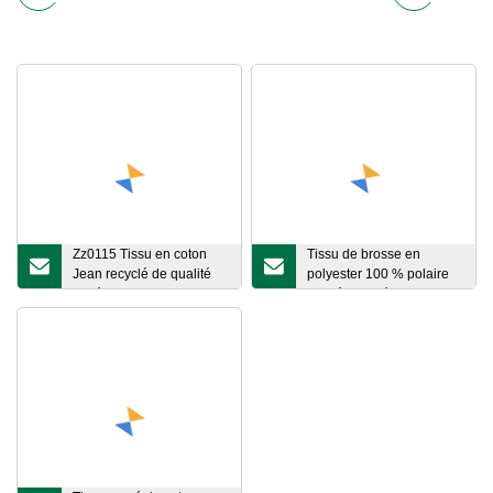
Zz0115 Tissu en coton
Tissu de brosse en
Jean recyclé de qualité
polyester 100 % polaire
supérieure Bon tissu
tricoté recyclé pour
denim extensible avec
vêtement en laine
style rétro pour jeans pour
dames