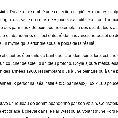
s
ici
), Doyle a rassemblé une collection de pièces murales scul
 engin à sa série en cours de « jouets exécutifs » au ton d'humo
é des panneaux de bois pour ressembler à des distributeurs au
bré et abandonné, et il est entouré de mauvaises herbes et de dé
un mythe qui s'effondre sous le poids de la réalité.
 et d'autres éléments de banlieue. L'un des points forts est une
'un coucher de soleil d'un bleu profond. Doyle ajoute méticule
in des années 1960, ressemblant plus à une peinture ou à une p
anneaux personnalisés Installé (x 5 panneaux) : 69 x 180 pouce
rouvé un rouleau de denim abandonné par son voisin. Ce matériau
e et coriace à cheval dans le Far West ou au volant d’une Ford M